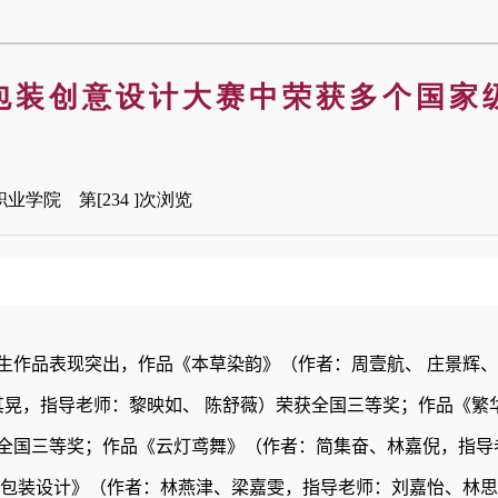
国包装创意设计大赛中荣获多个国家
技职业学院 第[
234
]次浏览
生作品表现突出，作品《本草染韵》（作者：周壹航
、
庄景辉
、
其晃，指导老师：黎映如
、
陈舒薇）荣获全国
三
等奖
；作品
《
繁
全国
三
等奖
；作品
《云灯鸢舞》
（作者：简集奋、林嘉倪
，
指导
包装设计》
（作者：林燕津、梁嘉雯
，
指导老师：刘嘉怡、林思