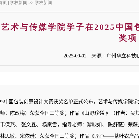
首页
学校新闻
>>
学校新闻
艺术与传媒学院学子在2025中
奖项
2025-09-02 来源：广州华立科
25
中国包装创意设计大赛获奖名单正式公布，
艺术与传媒学院
学
师：陈改梅
）
荣获全国
三
等奖；作品
《
山野珍馐
》
（作者：吴
韦保燕
、
张文鑫
、
杨家雪
，
指导老师：黎映如
、
陈舒薇）荣获
林思敏、宋依谜）荣获全国
三
等奖
；作品
《匠心——茶叶农产品