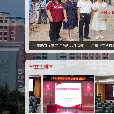
<
科技助农谋发展 产教融合显实效——广州华立科技
华立大讲堂