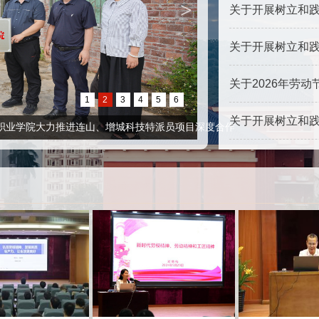
>
关于开展树立和践
关于开展树立和践
关于2026年劳
1
2
3
4
5
6
关于开展树立和践
职业学院大力推进连山、增城科技特派员项目深度合作