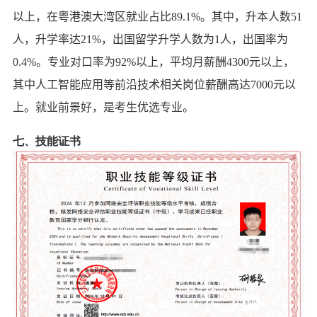
以上，在粤港澳大湾区就业占比
89.1%
。其中，升本人数
51
人，升学率达
21%
，出国留学升学人数为
1
人，出国率为
0.4%
。专业对口率为
92%
以上，平均月薪酬
4300
元以上，
其中
人工智能应用
等前沿技术相关岗位薪酬高达
7000
元以
上。
就业前景好，是考生优选专业。
七、技能证书