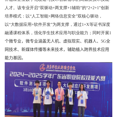
人才。该专业开启“双驱动
+
两支撑
+1
辅助”的“
2+2+1”
创新
培养模式：以“人工智能
+
网络信息安全”双核心驱动，
以“大数据应用
+
软件开发”为两支撑，通过
1+X
等证书深度
融通课程体系，强化学生技术应用与职业能力；同时开展
1
个微专业
，
微专业
涵盖无人机、虚拟现实、机器人、
5G
全
网技术、新媒体传播等未来技术
，辅助植入跨界技术应用
能力基因。