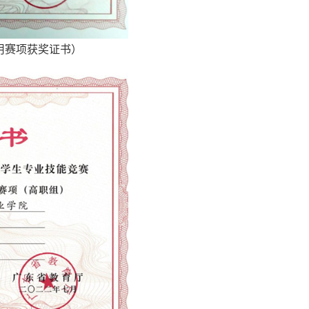
用赛项获奖证书
）