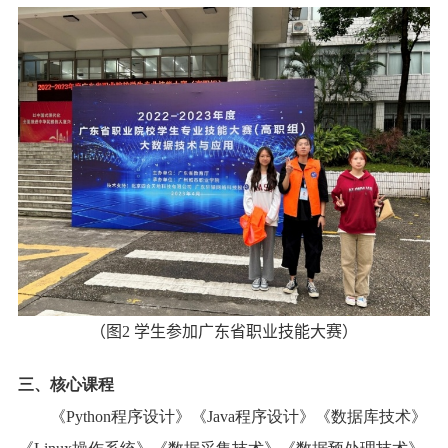
（
图
2
学生参加
广东省
职业
技能大赛）
三、核心课程
《
Python
程序设计》《
Java
程序设计》《数据库技术》