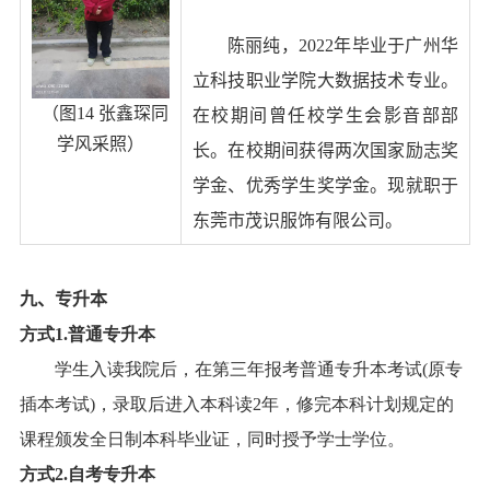
陈丽纯
，
2022
年毕业于广州华
立科技职业学院大数据技术专业。
（图
14
张鑫琛
同
在校期间曾任校学生会影音部部
学风采照）
长。在校期间获得两次国家励志奖
学金、优秀学生奖学金。
现就职
于
东莞市茂识服饰有限公司。
九、
专升本
方式
1.
普通专升本
学生入读我院后，在第三年报考普通专升本考试
(
原专
插本考试
)
，录取后进入本科读
2
年，修完本科计划规定的
课程颁发全日制本科毕业证，同时授予学士学位。
方式
2.
自考专升本