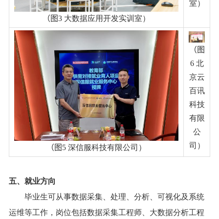
室）
（
图
3
大数据应用开发实训室）
（
图
6
北
京云
百讯
科技
有限
公
司）
（
图
5
深信服科技有限公司）
五、就业方向
毕业生可从事数据采集、处理、分析、可视化及系统
运维等工作，岗位包括数据采集工程师、大数据分析工程