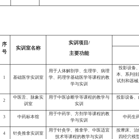
实训项目
/
序
实训室名称
号
主要功能
投影设备
用于人体解剖学、生理学、病理
本、系列挂
1
基础医学实训室
学、药理学基础医学等课程的教
试剂和器械
学与实训
中医舌、脉象实
用于中医诊断学等课程的教学与
投影设备、
2
训室
实训
用于中药学、方剂学等课程的教
3
中药标本馆
中药生
学与实训
用于针灸学、推拿学、中医适宜
按摩床、治
4
针灸推拿实训室
技术等课程的教学与实训
四经穴模