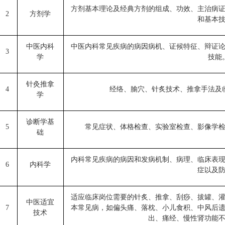
方剂基本理论及经典方剂的组成、功效、主治病
2
方剂学
和基本
中医内科
中医内科常见疾病的病因病机、证候特征、辩证
3
学
技能
针灸推拿
4
经络、腧穴、针炙技术、推拿手法及
学
诊断学基
5
常见症状、体格检查、实验室检查、影像学
础
内科常见疾病的病因和发病机制、病理、临床表
6
内科学
症以及
适应临床岗位需要的针炙、推拿、刮痧、拔罐、
中医适宜
7
本常见病，如偏头痛、落枕、小儿食积、中风后
技术
出、痛经、慢性肾功能